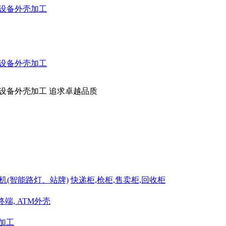
追求卓越品质
机(智能路灯、站牌)
快递柜,枪柜,售卖柜,回收柜
端, ATM外壳
加工