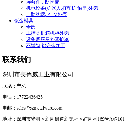
屏蔽件，防护盖
机电设备(机器人,打印机,触显)外壳
自助终端, ATM外壳
钣金模具
全部
工控类机箱机柜外壳
设备底座及外罩护罩
不锈钢,铝合金加工
联系我们
深圳市美德威工业有限公司
联系：宁总
电话：17722436425
电邮：sales@szmetalware.com
地址：深圳市光明区新湖街道新羌社区红湖村169号A栋101