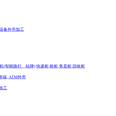
机(智能路灯、站牌)
快递柜,枪柜,售卖柜,回收柜
端, ATM外壳
加工