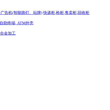
广告机(智能路灯、站牌)
快递柜,枪柜,售卖柜,回收柜
自助终端, ATM外壳
铝合金加工