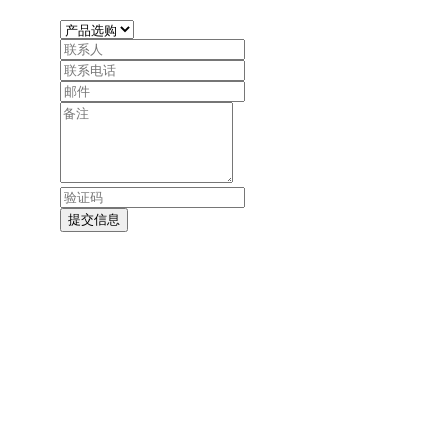
盖
大
型
成
套
设
备
(激
光
加
提交信息
工
中
心)
钣
金
加
工
设
备
底
座