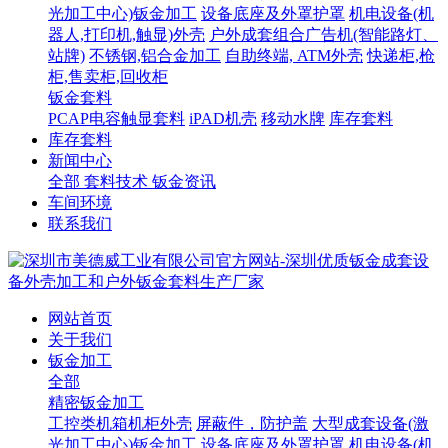
光加工中心)钣金加工
设备底座及外罩护罩
机电设备(机
器人,打印机,触显)外壳
户外成套组合广告机(智能路灯、
站牌)
不锈钢,铝合金加工
自助终端, ATM外壳
快递柜,枪
柜,售卖柜,回收柜
钣金套料
PCAP电容触显套料
iPAD机壳
移动水牌
库存套料
库存套料
新闻中心
全部
套料技术
钣金资讯
车间环境
联系我们
网站首页
关于我们
钣金加工
全部
精密钣金加工
工控类机箱机柜外壳
屏蔽件，防护盖
大型成套设备(激
光加工中心)钣金加工
设备底座及外罩护罩
机电设备(机