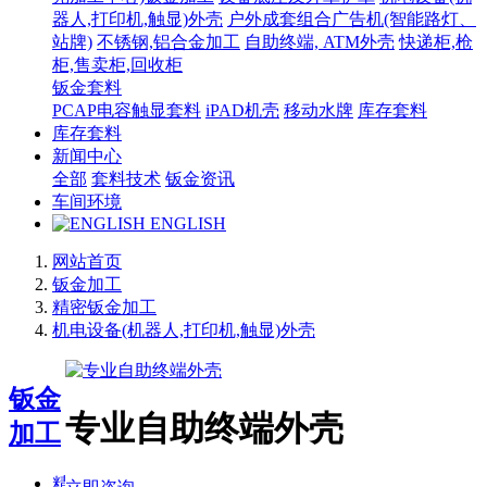
器人,打印机,触显)外壳
户外成套组合广告机(智能路灯、
站牌)
不锈钢,铝合金加工
自助终端, ATM外壳
快递柜,枪
柜,售卖柜,回收柜
钣金套料
PCAP电容触显套料
iPAD机壳
移动水牌
库存套料
库存套料
新闻中心
全部
套料技术
钣金资讯
车间环境
ENGLISH
网站首页
钣金加工
精密钣金加工
机电设备(机器人,打印机,触显)外壳
钣金
专业自助终端外壳
加工
精