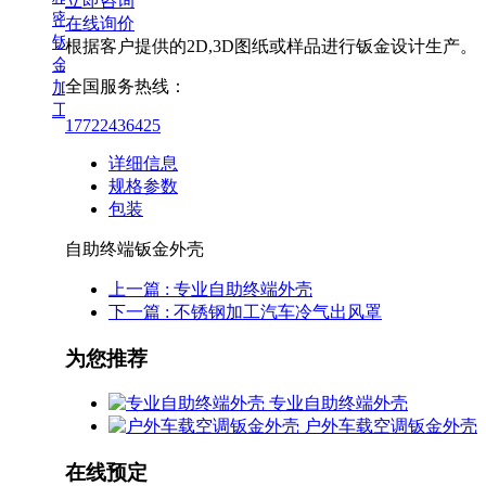
立即咨询
密
在线询价
钣
根据客户提供的2D,3D图纸或样品进行钣金设计生产。
金
全国服务热线：
加
工
17722436425
全
部
详细信息
工
规格参数
控
包装
类
机
自助终端钣金外壳
箱
上一篇
: 专业自助终端外壳
机
下一篇
: 不锈钢加工汽车冷气出风罩
柜
外
为您推荐
壳
屏
专业自助终端外壳
蔽
户外车载空调钣金外壳
件，
防
在线预定
护